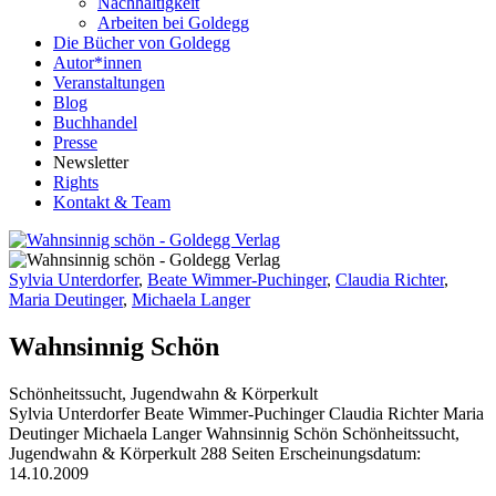
Nachhaltigkeit
Arbeiten bei Goldegg
Die Bücher von Goldegg
Autor*innen
Veranstaltungen
Blog
Buchhandel
Presse
Newsletter
Rights
Kontakt & Team
Sylvia Unterdorfer
,
Beate Wimmer-Puchinger
,
Claudia Richter
,
Maria Deutinger
,
Michaela Langer
Wahnsinnig Schön
Schönheitssucht, Jugendwahn & Körperkult
Buchdetails
Sylvia Unterdorfer Beate Wimmer-Puchinger Claudia Richter Maria
Deutinger Michaela Langer
Wahnsinnig Schön
Schönheitssucht,
Jugendwahn & Körperkult
288 Seiten
Erscheinungsdatum:
14.10.2009