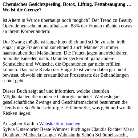
Beschreibung
Chemisches Gesichtspeeling, Botox, Lifting, Fettabsaugung …
Wo ist die Grenze?
Ist Altern in Würde überhaupt noch möglich? Der Trend zu Beauty-
Operationen scheint unaufhaltsam. 88% der Frauen möchten etwas
an ihrem Körper ändern!
Der Zwang möglichst lange jugendlich und schön zu sein, treibt
sogar junge Frauen und zunehmend auch Männer zu immer
haarsträubernden Maßnahmen. Die Frauen jagen unerreichbaren
Schönheitsidealen nach. Dahinter stecken oft ganz andere
Sehnsüchte und Wünsche, die Operationen gar nicht erfüllen
können. Das hohe Risiko der Eingriffe ist vielen dabei gar nicht
bewusst, obwohl ein erstaunlicher Prozentsatz der Behandlungen
schief geht.
Dieses Buch zeigt auf und informiert, welche absurden
Möglichkeiten die moderne Chirurgie anbietet. Werbeslogans,
gesellschaftliche Zwänge und Geschäftemacherei bestimmen die
Trends der Schönheitschirurgie. Erfahren Sie, was geht und wo die
Risiken liegen!
Details
Ausgaben
Kaufen
Website durchsuchen
Sylvia Unterdorfer Beate Wimmer-Puchinger Claudia Richter Maria
und
Deutinger Michaela Langer
Wahnsinnig Schön
Schönheitssucht,