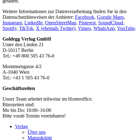
geladen.
Weitere Informationen zur Datenverarbeitung finden Sie in den
Datenschutzhinweisen der Anbieter:
Facebook
,
Google Maps
,
Instagram
,
LinkedIn
,
OpenStreetMap
,
Pinterest
,
SoundCloud
,
Spotify
,
TikTok
,
X (ehemals Twitter)
,
Vimeo
,
WhatsApp
,
YouTube
.
Footer-
Goldegg Verlag GmbH
Unter den Linden 21
Section
D-10117 Berlin
Tel.: +49 800 505 43 76-0
Mommsengasse 4/2
A-1040 Wien
Tel.: +43 1 505 43 76-0
Geschäftszeiten
Unser Team arbeitet teilweise im Homeoffice.
Bürozeiten sind:
Mo bis Do: 10:00–16:00
Bitte vorab Termin vereinbaren!
Verlag
Über uns
Manuskripte