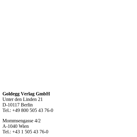
Wirtschaft und Karriere
Unterhaltung
Sinn und Spiritualität
Neuerscheinungen
Footer-
Goldegg Verlag GmbH
Unter den Linden 21
Section
D-10117 Berlin
Tel.: +49 800 505 43 76-0
Mommsengasse 4/2
A-1040 Wien
Tel.: +43 1 505 43 76-0