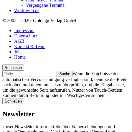
Vergangene Termine
Work with us
© 2002 – 2026 Goldegg Verlag GmbH
Impressum
Datenschutz
AGB
Kontakt & Team
Jobs
Home
Schließen
Suche
Finde
Wenn die Ergebnisse der
…
automatischen Vervollständigung verfügbar sind, benutze die Pfeile
nach oben und unten, um sie zu überprüfen, und die Eingabetaste,
um die gewünschte Seite aufzurufen. Nutzer von Touch-Geräten
können durch Berührung oder mit Wischgesten suchen.
Schließen
Newsletter
Unser Newsletter informiert Sie über Neuerscheinungen und
aktuelle Veranstaltungen. Alle Informationen zu Versand und