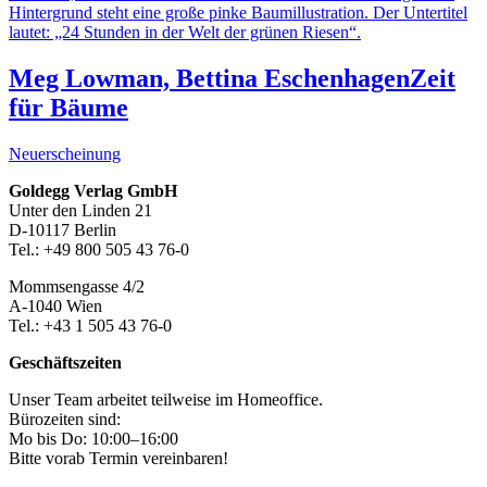
Meg Lowman, Bettina Eschenhagen
Zeit
für Bäume
Neuerscheinung
Footer-
Goldegg Verlag GmbH
Unter den Linden 21
Section
D-10117 Berlin
Tel.: +49 800 505 43 76-0
Mommsengasse 4/2
A-1040 Wien
Tel.: +43 1 505 43 76-0
Geschäftszeiten
Unser Team arbeitet teilweise im Homeoffice.
Bürozeiten sind:
Mo bis Do: 10:00–16:00
Bitte vorab Termin vereinbaren!