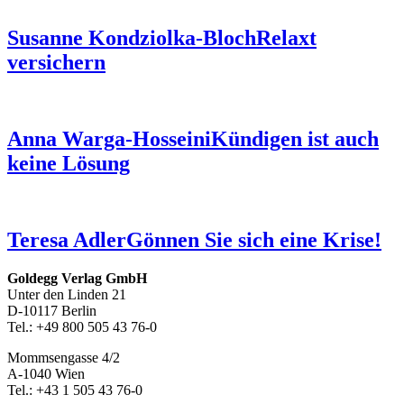
Susanne Kondziolka-Bloch
Relaxt
versichern
Anna Warga-Hosseini
Kündigen ist auch
keine Lösung
Teresa Adler
Gönnen Sie sich eine Krise!
Footer-
Goldegg Verlag GmbH
Unter den Linden 21
Section
D-10117 Berlin
Tel.: +49 800 505 43 76-0
Mommsengasse 4/2
A-1040 Wien
Tel.: +43 1 505 43 76-0