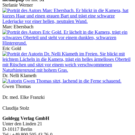
Stefanie Werner
Marc Ebersbach
Eric Gold
Dr. Nelli Klameth
Gwen Thomas
Dr. med. Elke Franzki
Claudija Stolz
Footer-
Goldegg Verlag GmbH
Unter den Linden 21
Section
D-10117 Berlin
Tel.: +49 800 505 43 76-0