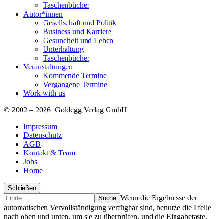
Taschenbücher
Autor*innen
Gesellschaft und Politik
Business und Karriere
Gesundheit und Leben
Unterhaltung
Taschenbücher
Veranstaltungen
Kommende Termine
Vergangene Termine
Work with us
© 2002 – 2026 Goldegg Verlag GmbH
Impressum
Datenschutz
AGB
Kontakt & Team
Jobs
Home
Schließen
Suche
Finde
Wenn die Ergebnisse der
…
automatischen Vervollständigung verfügbar sind, benutze die Pfeile
nach oben und unten, um sie zu überprüfen, und die Eingabetaste,