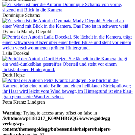
Dominique Scharax
Dyumata Mandy Diepold
Laila Docekal
Dorit Hejze
Petra Krantz Lindgren
Warning
: Trying to access array offset on false in
/is/htdocs/wp1181217_K69MHBGQGS/www/goldegg-
verlag/wp-
content/themes/goldegg/bubessentials/helpers/helpers-
media.php
on line
51