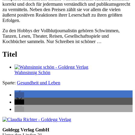
korrekt und doch für jedermann verständlich und publikumsgerecht
zu vermitteln. Neben den Preisen zählt sie vor allem die vielen
äußerst positiven Reaktionen ihrer Leserschaft zu ihren größten
Erfolgen.
Zu den Hobbys der Vollblutjournalistin gehören Schwimmen,
Tanzen, Lesen, Theater, Reisen, Gesellschaftsspiele und
Kochbücher sammeln. Nur Schreiben ist schöner …
Titel
Wahnsinnig Schön
Sparte:
Gesundheit und Leben
Seitenleiste
Footer-
Goldegg Verlag GmbH