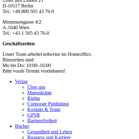
Unter den Linden 21
Section
D-10117 Berlin
Tel.: +49 800 505 43 76-0
Mommsengasse 4/2
A-1040 Wien
Tel.: +43 1 505 43 76-0
Geschäftszeiten
Unser Team arbeitet teilweise im Homeoffice.
Bürozeiten sind:
Mo bis Do: 10:00–16:00
Bitte vorab Termin vereinbaren!
Verlag
Über uns
Manuskripte
Rights
Corporate Publishing
Kontakt & Team
GPSR
Barrierefreiheit
Bücher
Gesundheit und Leben
Business und Karriere