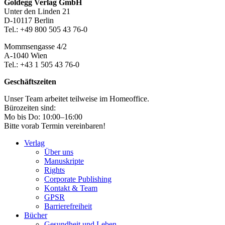
Footer-
Goldegg Verlag GmbH
Unter den Linden 21
Section
D-10117 Berlin
Tel.: +49 800 505 43 76-0
Mommsengasse 4/2
A-1040 Wien
Tel.: +43 1 505 43 76-0
Geschäftszeiten
Unser Team arbeitet teilweise im Homeoffice.
Bürozeiten sind:
Mo bis Do: 10:00–16:00
Bitte vorab Termin vereinbaren!
Verlag
Über uns
Manuskripte
Rights
Corporate Publishing
Kontakt & Team
GPSR
Barrierefreiheit
Bücher
Gesundheit und Leben