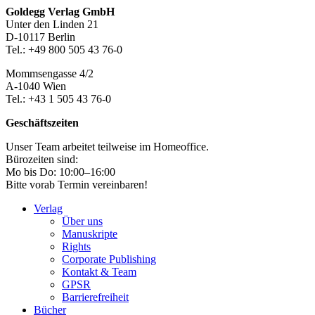
Footer-
Goldegg Verlag GmbH
Unter den Linden 21
Section
D-10117 Berlin
Tel.: +49 800 505 43 76-0
Mommsengasse 4/2
A-1040 Wien
Tel.: +43 1 505 43 76-0
Geschäftszeiten
Unser Team arbeitet teilweise im Homeoffice.
Bürozeiten sind:
Mo bis Do: 10:00–16:00
Bitte vorab Termin vereinbaren!
Verlag
Über uns
Manuskripte
Rights
Corporate Publishing
Kontakt & Team
GPSR
Barrierefreiheit
Bücher