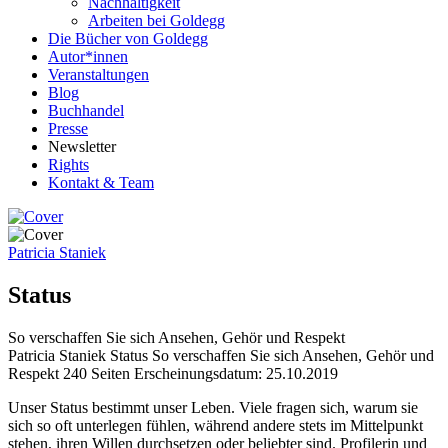
Nachhaltigkeit
Arbeiten bei Goldegg
Die Bücher von Goldegg
Autor*innen
Veranstaltungen
Blog
Buchhandel
Presse
Newsletter
Rights
Kontakt & Team
Patricia Staniek
Status
So verschaffen Sie sich Ansehen, Gehör und Respekt
Beschreibung
Patricia Staniek
Status
So verschaffen Sie sich Ansehen, Gehör und
Respekt
240 Seiten
Erscheinungsdatum: 25.10.2019
Beschreibung
Unser Status bestimmt unser Leben. Viele fragen sich, warum sie
sich so oft unterlegen fühlen, während andere stets im Mittelpunkt
stehen, ihren Willen durchsetzen oder beliebter sind. Profilerin und