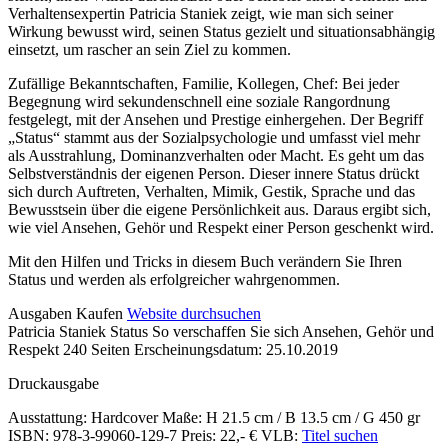
Verhaltensexpertin Patricia Staniek zeigt, wie man sich seiner
Wirkung bewusst wird, seinen Status gezielt und situationsabhängig
einsetzt, um rascher an sein Ziel zu kommen.
Zufällige Bekanntschaften, Familie, Kollegen, Chef: Bei jeder
Begegnung wird sekundenschnell eine soziale Rangordnung
festgelegt, mit der Ansehen und Prestige einhergehen. Der Begriff
„Status“ stammt aus der Sozialpsychologie und umfasst viel mehr
als Ausstrahlung, Dominanzverhalten oder Macht. Es geht um das
Selbstverständnis der eigenen Person. Dieser innere Status drückt
sich durch Auftreten, Verhalten, Mimik, Gestik, Sprache und das
Bewusstsein über die eigene Persönlichkeit aus. Daraus ergibt sich,
wie viel Ansehen, Gehör und Respekt einer Person geschenkt wird.
Mit den Hilfen und Tricks in diesem Buch verändern Sie Ihren
Status und werden als erfolgreicher wahrgenommen.
Details
Ausgaben
Kaufen
Website durchsuchen
Patricia Staniek
Status
So verschaffen Sie sich Ansehen, Gehör und
und
Respekt
240 Seiten
Erscheinungsdatum: 25.10.2019
Inhalte
Druckausgabe
Ausstattung: Hardcover
Maße: H 21.5 cm / B 13.5 cm / G 450 gr
ISBN: 978-3-99060-129-7
Preis: 22,- €
VLB:
Titel suchen