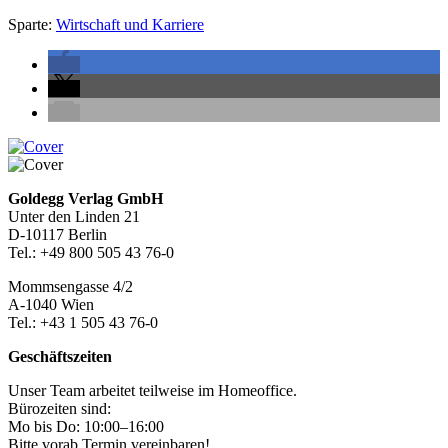
Sparte:
Wirtschaft und Karriere
Seitenleiste
Footer-
Goldegg Verlag GmbH
Unter den Linden 21
Section
D-10117 Berlin
Tel.: +49 800 505 43 76-0
Mommsengasse 4/2
A-1040 Wien
Tel.: +43 1 505 43 76-0
Geschäftszeiten
Unser Team arbeitet teilweise im Homeoffice.
Bürozeiten sind:
Mo bis Do: 10:00–16:00
Bitte vorab Termin vereinbaren!