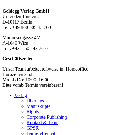
Seitenleiste
Footer-
Goldegg Verlag GmbH
Unter den Linden 21
Section
D-10117 Berlin
Tel.: +49 800 505 43 76-0
Mommsengasse 4/2
A-1040 Wien
Tel.: +43 1 505 43 76-0
Geschäftszeiten
Unser Team arbeitet teilweise im Homeoffice.
Bürozeiten sind:
Mo bis Do: 10:00–16:00
Bitte vorab Termin vereinbaren!
Verlag
Über uns
Manuskripte
Rights
Corporate Publishing
Kontakt & Team
GPSR
Barrierefreiheit