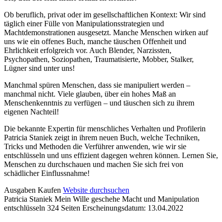
Ob beruflich, privat oder im gesellschaftlichen Kontext: Wir sind
täglich einer Fülle von Manipulationsstrategien und
Machtdemonstrationen ausgesetzt. Manche Menschen wirken auf
uns wie ein offenes Buch, manche täuschen Offenheit und
Ehrlichkeit erfolgreich vor. Auch Blender, Narzissten,
Psychopathen, Soziopathen, Traumatisierte, Mobber, Stalker,
Lügner sind unter uns!
Manchmal spüren Menschen, dass sie manipuliert werden –
manchmal nicht. Viele glauben, über ein hohes Maß an
Menschenkenntnis zu verfügen – und täuschen sich zu ihrem
eigenen Nachteil!
Die bekannte Expertin für menschliches Verhalten und Profilerin
Patricia Staniek zeigt in ihrem neuen Buch, welche Techniken,
Tricks und Methoden die Verführer anwenden, wie wir sie
entschlüsseln und uns effizient dagegen wehren können. Lernen Sie,
Menschen zu durchschauen und machen Sie sich frei von
schädlicher Einflussnahme!
Details
Ausgaben
Kaufen
Website durchsuchen
Patricia Staniek
Mein Wille geschehe
Macht und Manipulation
und
entschlüsseln
324 Seiten
Erscheinungsdatum: 13.04.2022
Inhalte