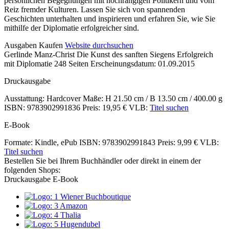
persönlichen Begegnungen mit hochrangigen Politikern und vom
Reiz fremder Kulturen. Lassen Sie sich von spannenden
Geschichten unterhalten und inspirieren und erfahren Sie, wie Sie
mithilfe der Diplomatie erfolgreicher sind.
Details
Ausgaben
Kaufen
Website durchsuchen
Gerlinde Manz-Christ
Die Kunst des sanften Siegens
Erfolgreich
und
mit Diplomatie
248 Seiten
Erscheinungsdatum: 01.09.2015
Inhalte
Druckausgabe
Ausstattung: Hardcover
Maße: H 21.50 cm / B 13.50 cm / 400.00 g
ISBN: 9783902991836
Preis: 19,95 €
VLB:
Titel suchen
E-Book
Formate: Kindle, ePub
ISBN: 9783902991843
Preis: 9,99 €
VLB:
Titel suchen
Bestellen Sie bei Ihrem Buchhändler oder direkt in einem der
folgenden Shops:
Druckausgabe
E-Book