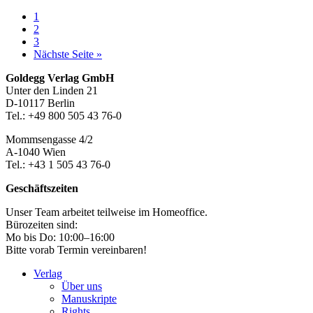
Seite
1
Seite
2
Seite
3
aufrufen
Nächste Seite
»
Footer-
Goldegg Verlag GmbH
Unter den Linden 21
Section
D-10117 Berlin
Tel.: +49 800 505 43 76-0
Mommsengasse 4/2
A-1040 Wien
Tel.: +43 1 505 43 76-0
Geschäftszeiten
Unser Team arbeitet teilweise im Homeoffice.
Bürozeiten sind:
Mo bis Do: 10:00–16:00
Bitte vorab Termin vereinbaren!
Verlag
Über uns
Manuskripte
Rights