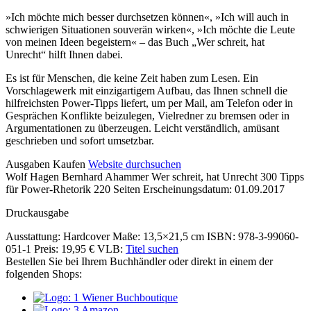
»Ich möchte mich besser durchsetzen können«, »Ich will auch in
schwierigen Situationen souverän wirken«, »Ich möchte die Leute
von meinen Ideen begeistern« – das Buch „Wer schreit, hat
Unrecht“ hilft Ihnen dabei.
Es ist für Menschen, die keine Zeit haben zum Lesen. Ein
Vorschlagewerk mit einzigartigem Aufbau, das Ihnen schnell die
hilfreichsten Power-Tipps liefert, um per Mail, am Telefon oder in
Gesprächen Konflikte beizulegen, Vielredner zu bremsen oder in
Argumentationen zu überzeugen. Leicht verständlich, amüsant
geschrieben und sofort umsetzbar.
Details
Ausgaben
Kaufen
Website durchsuchen
Wolf Hagen Bernhard Ahammer
Wer schreit, hat Unrecht
300 Tipps
und
für Power-Rhetorik
220 Seiten
Erscheinungsdatum: 01.09.2017
Inhalte
Druckausgabe
Ausstattung: Hardcover
Maße: 13,5×21,5 cm
ISBN: 978-3-99060-
051-1
Preis: 19,95 €
VLB:
Titel suchen
Bestellen Sie bei Ihrem Buchhändler oder direkt in einem der
folgenden Shops: