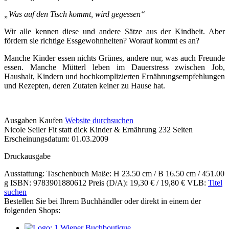
„Was auf den Tisch kommt, wird gegessen“
Wir alle kennen diese und andere Sätze aus der Kindheit. Aber
fördern sie richtige Essgewohnheiten? Worauf kommt es an?
Manche Kinder essen nichts Grünes, andere nur, was auch Freunde
essen. Manche Mütterl leben im Dauerstress zwischen Job,
Haushalt, Kindern und hochkomplizierten Ernährungsempfehlungen
und Rezepten, deren Zutaten keiner zu Hause hat.
Details
Ausgaben
Kaufen
Website durchsuchen
Nicole Seiler
Fit statt dick
Kinder & Ernährung
232 Seiten
und
Erscheinungsdatum: 01.03.2009
Inhalte
Druckausgabe
Ausstattung: Taschenbuch
Maße: H 23.50 cm / B 16.50 cm / 451.00
g
ISBN: 9783901880612
Preis (D/A): 19,30 € / 19,80 €
VLB:
Titel
suchen
Bestellen Sie bei Ihrem Buchhändler oder direkt in einem der
folgenden Shops: