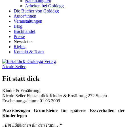
Nachhaltigkeit
Arbeiten bei Goldegg
Die Bücher von Goldegg
Autor*innen
Veranstaltungen
Blog
Buchhandel
Presse
Newsletter
Rights
Kontakt & Team
Nicole Seiler
Fit statt dick
Kinder & Ernährung
Buchdetails
Nicole Seiler
Fit statt dick
Kinder & Ernährung
232 Seiten
Erscheinungsdatum: 01.03.2009
Beschreibung
Praxisbezogen Grundsteine für späteres Essverhalten der
Kinder legen
„Ein Löffelchen für den Papi …“