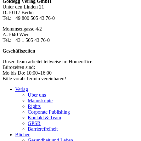
Footer-
Goldegg Verlag GmbH
Unter den Linden 21
Section
D-10117 Berlin
Tel.: +49 800 505 43 76-0
Mommsengasse 4/2
A-1040 Wien
Tel.: +43 1 505 43 76-0
Geschäftszeiten
Unser Team arbeitet teilweise im Homeoffice.
Bürozeiten sind:
Mo bis Do: 10:00–16:00
Bitte vorab Termin vereinbaren!
Verlag
Über uns
Manuskripte
Rights
Corporate Publishing
Kontakt & Team
GPSR
Barrierefreiheit
Bücher
Gesundheit und Leben