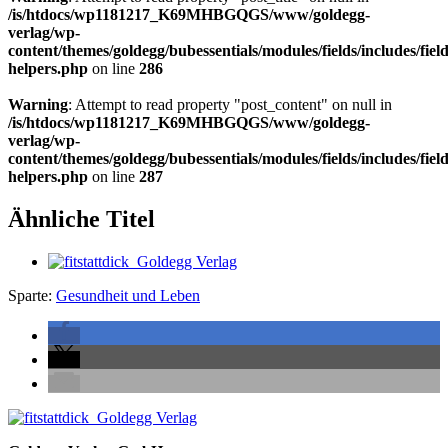
/is/htdocs/wp1181217_K69MHBGQGS/www/goldegg-
verlag/wp-
content/themes/goldegg/bubessentials/modules/fields/includes/field
helpers.php
on line
286
Warning
: Attempt to read property "post_content" on null in
/is/htdocs/wp1181217_K69MHBGQGS/www/goldegg-
verlag/wp-
content/themes/goldegg/bubessentials/modules/fields/includes/field
helpers.php
on line
287
Ähnliche Titel
Sparte:
Gesundheit und Leben
Seitenleiste