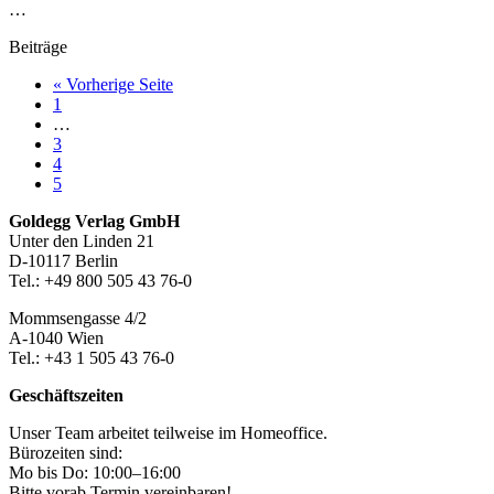
…
Beiträge
aufrufen
« Vorherige Seite
Seite
1
Weggelassene
…
Zwischenseiten
Seite
3
Seite
4
Seite
5
Footer-
Goldegg Verlag GmbH
Unter den Linden 21
Section
D-10117 Berlin
Tel.: +49 800 505 43 76-0
Mommsengasse 4/2
A-1040 Wien
Tel.: +43 1 505 43 76-0
Geschäftszeiten
Unser Team arbeitet teilweise im Homeoffice.
Bürozeiten sind:
Mo bis Do: 10:00–16:00
Bitte vorab Termin vereinbaren!