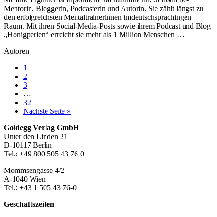
Mentorin, Bloggerin, Podcasterin und Autorin. Sie zählt längst zu
den erfolgreichsten Mentaltrainerinnen imdeutschsprachingen
Raum. Mit ihren Social-Media-Posts sowie ihrem Podcast und Blog
„Honigperlen“ erreicht sie mehr als 1 Million Menschen …
Autoren
Seite
1
Seite
2
Seite
3
Weggelassene
…
Zwischenseiten
Seite
32
aufrufen
Nächste Seite
»
Footer-
Goldegg Verlag GmbH
Unter den Linden 21
Section
D-10117 Berlin
Tel.: +49 800 505 43 76-0
Mommsengasse 4/2
A-1040 Wien
Tel.: +43 1 505 43 76-0
Geschäftszeiten