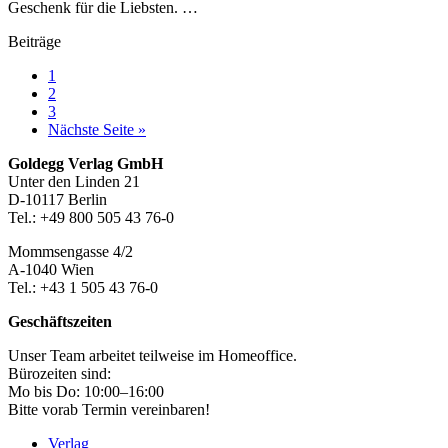
Geschenk für die Liebsten. …
Beiträge
Seite
1
Seite
2
Seite
3
aufrufen
Nächste Seite
»
Footer-
Goldegg Verlag GmbH
Unter den Linden 21
Section
D-10117 Berlin
Tel.: +49 800 505 43 76-0
Mommsengasse 4/2
A-1040 Wien
Tel.: +43 1 505 43 76-0
Geschäftszeiten
Unser Team arbeitet teilweise im Homeoffice.
Bürozeiten sind:
Mo bis Do: 10:00–16:00
Bitte vorab Termin vereinbaren!
Verlag