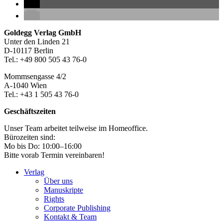
Seitenleiste
Footer-
Goldegg Verlag GmbH
Unter den Linden 21
Section
D-10117 Berlin
Tel.: +49 800 505 43 76-0
Mommsengasse 4/2
A-1040 Wien
Tel.: +43 1 505 43 76-0
Geschäftszeiten
Unser Team arbeitet teilweise im Homeoffice.
Bürozeiten sind:
Mo bis Do: 10:00–16:00
Bitte vorab Termin vereinbaren!
Verlag
Über uns
Manuskripte
Rights
Corporate Publishing
Kontakt & Team