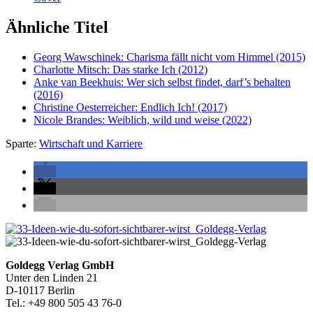
Ähnliche Titel
Georg Wawschinek:
Charisma fällt nicht vom Himmel
(2015)
Charlotte Mitsch:
Das starke Ich
(2012)
Anke van Beekhuis:
Wer sich selbst findet, darf’s behalten
(2016)
Christine Oesterreicher:
Endlich Ich!
(2017)
Nicole Brandes:
Weiblich, wild und weise
(2022)
Sparte:
Wirtschaft und Karriere
Seitenleiste
Footer-
Goldegg Verlag GmbH
Unter den Linden 21
Section
D-10117 Berlin
Tel.: +49 800 505 43 76-0