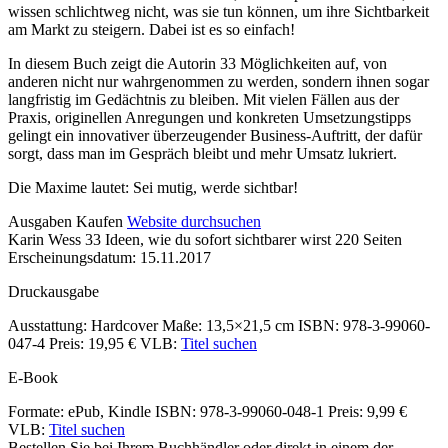
wissen schlichtweg nicht, was sie tun können, um ihre Sichtbarkeit
am Markt zu steigern. Dabei ist es so einfach!
In diesem Buch zeigt die Autorin 33 Möglichkeiten auf, von
anderen nicht nur wahrgenommen zu werden, sondern ihnen sogar
langfristig im Gedächtnis zu bleiben. Mit vielen Fällen aus der
Praxis, originellen Anregungen und konkreten Umsetzungstipps
gelingt ein innovativer überzeugender Business-Auftritt, der dafür
sorgt, dass man im Gespräch bleibt und mehr Umsatz lukriert.
Die Maxime lautet: Sei mutig, werde sichtbar!
Details
Ausgaben
Kaufen
Website durchsuchen
Karin Wess
33 Ideen, wie du sofort sichtbarer wirst
220 Seiten
und
Erscheinungsdatum: 15.11.2017
Inhalte
Druckausgabe
Ausstattung: Hardcover
Maße: 13,5×21,5 cm
ISBN: 978-3-99060-
047-4
Preis: 19,95 €
VLB:
Titel suchen
E-Book
Formate: ePub, Kindle
ISBN: 978-3-99060-048-1
Preis: 9,99 €
VLB:
Titel suchen
Bestellen Sie bei Ihrem Buchhändler oder direkt in einem der