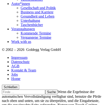
Autor*innen
Gesellschaft und Politik
Business und Karriere
Gesundheit und Leben
Unterhaltung
Taschenbücher
Veranstaltungen
Kommende Termine
Vergangene Termine
Work with us
© 2002 – 2026 Goldegg Verlag GmbH
Impressum
Datenschutz
AGB
Kontakt & Team
Jobs
Home
Schließen
Suche
Finde
Wenn die Ergebnisse der
…
automatischen Vervollständigung verfügbar sind, benutze die Pfeile
nach oben und unten, um sie zu überprüfen, und die Eingabetaste,
um die gewünschte Seite aufzurufen. Nutzer von Touch-Geräten