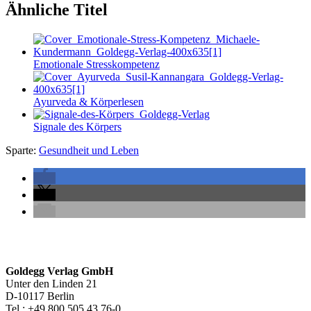
Ähnliche Titel
Emotionale Stresskompetenz
Ayurveda & Körperlesen
Signale des Körpers
Sparte:
Gesundheit und Leben
Seitenleiste
Footer-
Goldegg Verlag GmbH
Unter den Linden 21
Section
D-10117 Berlin
Tel.: +49 800 505 43 76-0