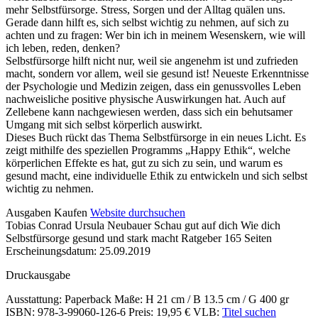
mehr Selbstfürsorge. Stress, Sorgen und der Alltag quälen uns.
Gerade dann hilft es, sich selbst wichtig zu nehmen, auf sich zu
achten und zu fragen: Wer bin ich in meinem Wesenskern, wie will
ich leben, reden, denken?
Selbstfürsorge hilft nicht nur, weil sie angenehm ist und zufrieden
macht, sondern vor allem, weil sie gesund ist! Neueste Erkenntnisse
der Psychologie und Medizin zeigen, dass ein genussvolles Leben
nachweisliche positive physische Auswirkungen hat. Auch auf
Zellebene kann nachgewiesen werden, dass sich ein behutsamer
Umgang mit sich selbst körperlich auswirkt.
Dieses Buch rückt das Thema Selbstfürsorge in ein neues Licht. Es
zeigt mithilfe des speziellen Programms „Happy Ethik“, welche
körperlichen Effekte es hat, gut zu sich zu sein, und warum es
gesund macht, eine individuelle Ethik zu entwickeln und sich selbst
wichtig zu nehmen.
Details
Ausgaben
Kaufen
Website durchsuchen
Tobias Conrad Ursula Neubauer
Schau gut auf dich
Wie dich
und
Selbstfürsorge gesund und stark macht
Ratgeber
165 Seiten
Inhalte
Erscheinungsdatum: 25.09.2019
Druckausgabe
Ausstattung: Paperback
Maße: H 21 cm / B 13.5 cm / G 400 gr
ISBN: 978-3-99060-126-6
Preis: 19,95 €
VLB:
Titel suchen