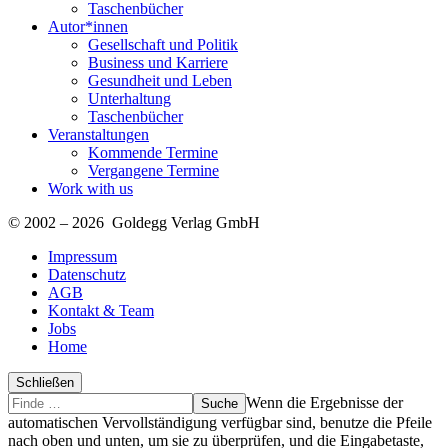
Taschenbücher
Autor*innen
Gesellschaft und Politik
Business und Karriere
Gesundheit und Leben
Unterhaltung
Taschenbücher
Veranstaltungen
Kommende Termine
Vergangene Termine
Work with us
© 2002 – 2026 Goldegg Verlag GmbH
Impressum
Datenschutz
AGB
Kontakt & Team
Jobs
Home
Schließen
Suche
Finde
Wenn die Ergebnisse der
…
automatischen Vervollständigung verfügbar sind, benutze die Pfeile
nach oben und unten, um sie zu überprüfen, und die Eingabetaste,