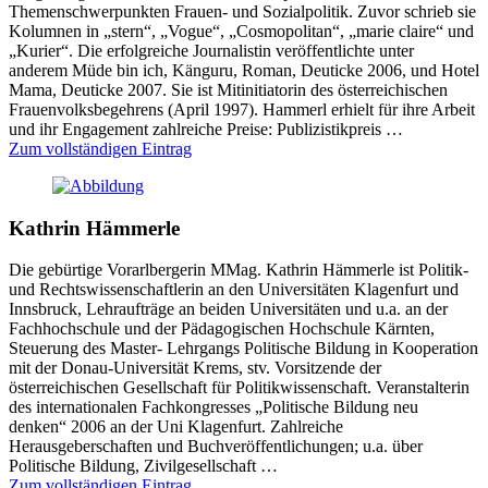
Themenschwerpunkten Frauen- und Sozialpolitik. Zuvor schrieb sie
Kolumnen in „stern“, „Vogue“, „Cosmopolitan“, „marie claire“ und
„Kurier“. Die erfolgreiche Journalistin veröffentlichte unter
anderem Müde bin ich, Känguru, Roman, Deuticke 2006, und Hotel
Mama, Deuticke 2007. Sie ist Mitinitiatorin des österreichischen
Frauenvolksbegehrens (April 1997). Hammerl erhielt für ihre Arbeit
und ihr Engagement zahlreiche Preise: Publizistikpreis …
Zum vollständigen Eintrag
Kathrin Hämmerle
Die gebürtige Vorarlbergerin MMag. Kathrin Hämmerle ist Politik-
und Rechtswissenschaftlerin an den Universitäten Klagenfurt und
Innsbruck, Lehraufträge an beiden Universitäten und u.a. an der
Fachhochschule und der Pädagogischen Hochschule Kärnten,
Steuerung des Master- Lehrgangs Politische Bildung in Kooperation
mit der Donau-Universität Krems, stv. Vorsitzende der
österreichischen Gesellschaft für Politikwissenschaft. Veranstalterin
des internationalen Fachkongresses „Politische Bildung neu
denken“ 2006 an der Uni Klagenfurt. Zahlreiche
Herausgeberschaften und Buchveröffentlichungen; u.a. über
Politische Bildung, Zivilgesellschaft …
Zum vollständigen Eintrag