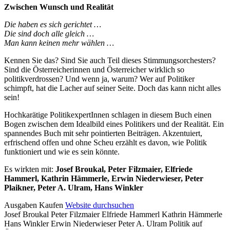
Beschreibung
Zwischen Wunsch und Realität
Die haben es sich gerichtet …
Die sind doch alle gleich …
Man kann keinen mehr wählen …
Kennen Sie das? Sind Sie auch Teil dieses Stimmungsorchesters?
Sind die Österreicherinnen und Österreicher wirklich so
politikverdrossen? Und wenn ja, warum? Wer auf Politiker
schimpft, hat die Lacher auf seiner Seite. Doch das kann nicht alles
sein!
Hochkarätige PolitikexpertInnen schlagen in diesem Buch einen
Bogen zwischen dem Idealbild eines Politikers und der Realität. Ein
spannendes Buch mit sehr pointierten Beiträgen. Akzentuiert,
erfrischend offen und ohne Scheu erzählt es davon, wie Politik
funktioniert und wie es sein könnte.
Es wirkten mit:
Josef Broukal, Peter Filzmaier, Elfriede
Hammerl, Kathrin Hämmerle, Erwin Niederwieser, Peter
Plaikner, Peter A. Ulram, Hans Winkler
Details
Ausgaben
Kaufen
Website durchsuchen
Josef Broukal Peter Filzmaier Elfriede Hammerl Kathrin Hämmerle
und
Hans Winkler Erwin Niederwieser Peter A. Ulram
Politik auf