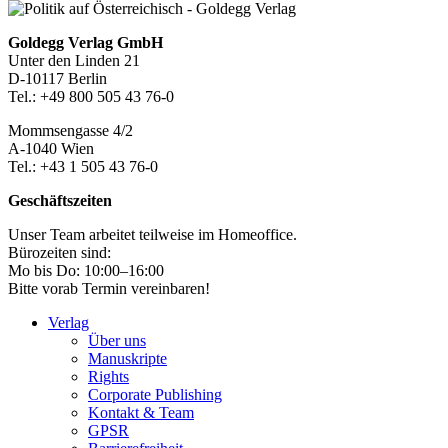
Footer-
Goldegg Verlag GmbH
Unter den Linden 21
Section
D-10117 Berlin
Tel.: +49 800 505 43 76-0
Mommsengasse 4/2
A-1040 Wien
Tel.: +43 1 505 43 76-0
Geschäftszeiten
Unser Team arbeitet teilweise im Homeoffice.
Bürozeiten sind:
Mo bis Do: 10:00–16:00
Bitte vorab Termin vereinbaren!
Verlag
Über uns
Manuskripte
Rights
Corporate Publishing
Kontakt & Team
GPSR