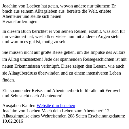
Joachim von Loeben hat getan, wovon andere nur träumen: Er
brach aus seinem Alltagsleben aus, bereiste die Welt, erlebte
Abenteuer und stellte sich neuen
Herausforderungen.
In diesem Buch berichtet er von seinen Reisen, erzählt, was sich für
ihn verändert hat, weshalb er vieles nun mit anderen Augen sieht
und warum es gut ist, mutig zu sein.
Sie müssen nicht auf große Reise gehen, um die Impulse des Autors
im Alltag
umzusetzen! Jede der spannenden Reisegeschichten ist mit
neuen Erkenntnissen
verknüpft. Diese zeigen den Lesern, wie auch
sie Alltagüberdruss überwinden und
zu einem intensiveren Leben
finden.
Ein spannender Reise- und Abenteuerbericht für alle mit Fernweh
und Sehnsucht nach Abenteuern!
Details
Ausgaben
Kaufen
Website durchsuchen
Joachim von Loeben
Mach dein Leben zum Abenteuer!
12
und
Alltagsimpulse eines Weltreisenden
208 Seiten
Erscheinungsdatum:
Inhalte
10.02.2016