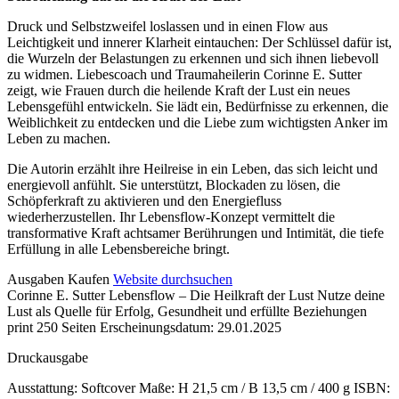
Druck und Selbstzweifel loslassen und in einen Flow aus
Leichtigkeit und innerer Klarheit eintauchen: Der Schlüssel dafür ist,
die Wurzeln der Belastungen zu erkennen und sich ihnen liebevoll
zu widmen. Liebescoach und Traumaheilerin Corinne E. Sutter
zeigt, wie Frauen durch die heilende Kraft der Lust ein neues
Lebensgefühl entwickeln. Sie lädt ein, Bedürfnisse zu erkennen, die
Weiblichkeit zu entdecken und die Liebe zum wichtigsten Anker im
Leben zu machen.
Die Autorin erzählt ihre Heilreise in ein Leben, das sich leicht und
energievoll anfühlt. Sie unterstützt, Blockaden zu lösen, die
Schöpferkraft zu aktivieren und den Energiefluss
wiederherzustellen. Ihr Lebensflow-Konzept vermittelt die
transformative Kraft achtsamer Berührungen und Intimität, die tiefe
Erfüllung in alle Lebensbereiche bringt.
Details
Ausgaben
Kaufen
Website durchsuchen
Corinne E. Sutter
Lebensflow – Die Heilkraft der Lust
Nutze deine
und
Lust als Quelle für Erfolg, Gesundheit und erfüllte Beziehungen
Inhalte
print
250 Seiten
Erscheinungsdatum: 29.01.2025
Druckausgabe
Ausstattung: Softcover
Maße: H 21,5 cm / B 13,5 cm / 400 g
ISBN: