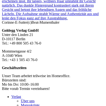
Corinne-E-Sutter(c)Beat-Mumenthaler
Footer-
Goldegg Verlag GmbH
Unter den Linden 21
Section
D-10117 Berlin
Tel.: +49 800 505 43 76-0
Mommsengasse 4/2
A-1040 Wien
Tel.: +43 1 505 43 76-0
Geschäftszeiten
Unser Team arbeitet teilweise im Homeoffice.
Bürozeiten sind:
Mo bis Do: 10:00–16:00
Bitte vorab Termin vereinbaren!
Verlag
Über uns
Manuskripte