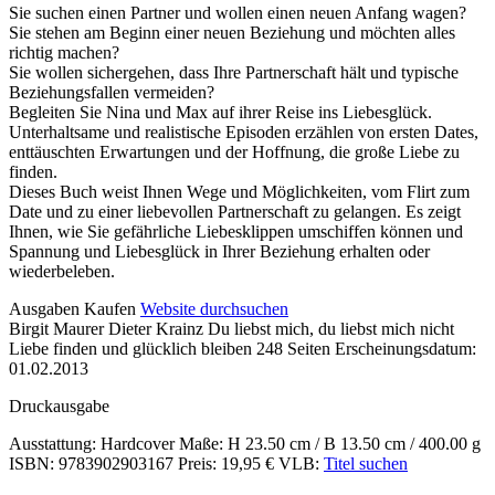
Sie suchen einen Partner und wollen einen neuen Anfang wagen?
Sie stehen am Beginn einer neuen Beziehung und möchten alles
richtig machen?
Sie wollen sichergehen, dass Ihre Partnerschaft hält und typische
Beziehungsfallen vermeiden?
Begleiten Sie Nina und Max auf ihrer Reise ins Liebesglück.
Unterhaltsame und realistische Episoden erzählen von ersten Dates,
enttäuschten Erwartungen und der Hoffnung, die große Liebe zu
finden.
Dieses Buch weist Ihnen Wege und Möglichkeiten, vom Flirt zum
Date und zu einer liebevollen Partnerschaft zu gelangen. Es zeigt
Ihnen, wie Sie gefährliche Liebesklippen umschiffen können und
Spannung und Liebesglück in Ihrer Beziehung erhalten oder
wiederbeleben.
Details
Ausgaben
Kaufen
Website durchsuchen
Birgit Maurer Dieter Krainz
Du liebst mich, du liebst mich nicht
und
Liebe finden und glücklich bleiben
248 Seiten
Erscheinungsdatum:
Inhalte
01.02.2013
Druckausgabe
Ausstattung: Hardcover
Maße: H 23.50 cm / B 13.50 cm / 400.00 g
ISBN: 9783902903167
Preis: 19,95 €
VLB:
Titel suchen