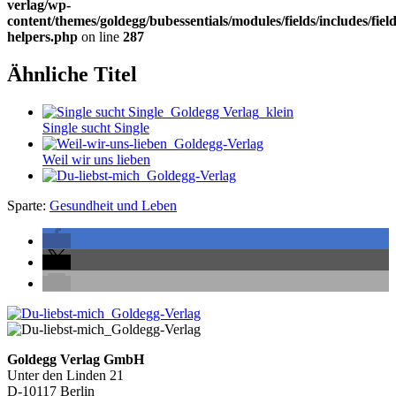
verlag/wp-
content/themes/goldegg/bubessentials/modules/fields/includes/field
helpers.php
on line
287
Ähnliche Titel
Single sucht Single
Weil wir uns lieben
Sparte:
Gesundheit und Leben
Seitenleiste
Footer-
Goldegg Verlag GmbH
Unter den Linden 21
Section
D-10117 Berlin