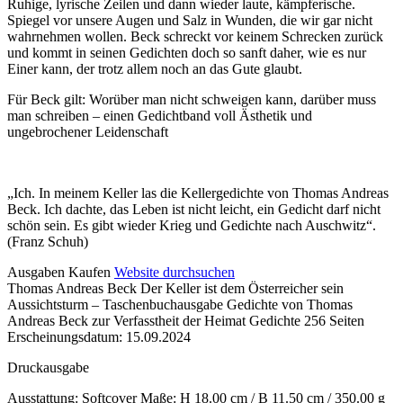
Beschreibung
Ruhige, lyrische Zeilen und dann wieder laute, kämpferische.
Spiegel vor unsere Augen und Salz in Wunden, die wir gar nicht
wahrnehmen wollen. Beck schreckt vor keinem Schrecken zurück
und kommt in seinen Gedichten doch so sanft daher, wie es nur
Einer kann, der trotz allem noch an das Gute glaubt.
Für Beck gilt: Worüber man nicht schweigen kann, darüber muss
man schreiben – einen Gedichtband voll Ästhetik und
ungebrochener Leidenschaft
„Ich. In meinem Keller las die Kellergedichte von Thomas Andreas
Beck. Ich dachte, das Leben ist nicht leicht, ein Gedicht darf nicht
schön sein. Es gibt wieder Krieg und Gedichte nach Auschwitz“.
(Franz Schuh)
Details
Ausgaben
Kaufen
Website durchsuchen
Thomas Andreas Beck
Der Keller ist dem Österreicher sein
und
Aussichtsturm – Taschenbuchausgabe
Gedichte von Thomas
Inhalte
Andreas Beck zur Verfasstheit der Heimat
Gedichte
256 Seiten
Erscheinungsdatum: 15.09.2024
Druckausgabe
Ausstattung: Softcover
Maße: H 18.00 cm / B 11.50 cm / 350.00 g