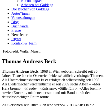
Nachhaltigkeit
Arbeiten bei Goldegg
Die Bücher von Goldegg
Autor*innen
Veranstaltungen
Blog
Buchhandel
Presse
Newsletter
Rights
Kontakt & Team
Fotocredit: Walter Mussil
Thomas Andreas Beck
Thomas Andreas Beck
, 1968 in Wien geboren, schreibt seit 35
Jahren Texte über in Österreich leidenschaftlich verdrängte Themen.
Als Unternehmensberater ist er erfolgreich selbstständig seit 1998.
Als Liedermacher veröffentlichte er seit 2009 sechs Alben – »Mei
Herz brennt«, »Freude«, »Knistern«, »Stille führt«, »Alles brennt«
sowie »Ernst« –, mit denen er solo und mit Band durch den
deutschsprachigen Raum tourte.
2003 erschien sein Buch »Ich lebe sterbe«, 2012 »Alles in die