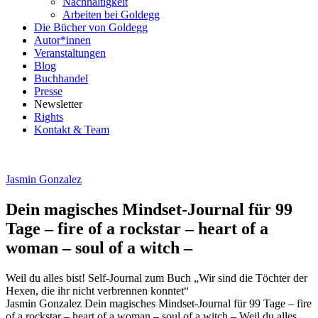
Nachhaltigkeit
Arbeiten bei Goldegg
Die Bücher von Goldegg
Autor*innen
Veranstaltungen
Blog
Buchhandel
Presse
Newsletter
Rights
Kontakt & Team
Jasmin Gonzalez
Dein magisches Mindset-Journal für 99
Tage – fire of a rockstar – heart of a
woman – soul of a witch –
Weil du alles bist! Self-Journal zum Buch „Wir sind die Töchter der
Hexen, die ihr nicht verbrennen konntet“
Beschreibung
Jasmin Gonzalez
Dein magisches Mindset-Journal für 99 Tage – fire
of a rockstar – heart of a woman – soul of a witch –
Weil du alles