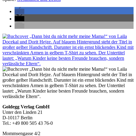
Seitenleiste
Footer-
Goldegg Verlag GmbH
Unter den Linden 21
Section
D-10117 Berlin
Tel.: +49 800 505 43 76-0
Mommsengasse 4/2