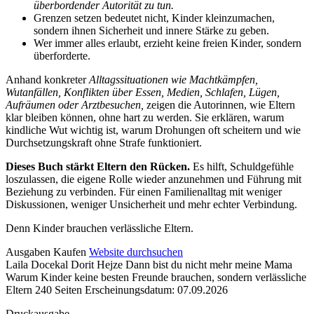
überbordender Autorität zu tun.
Grenzen setzen bedeutet nicht, Kinder kleinzumachen,
sondern ihnen Sicherheit und innere Stärke zu geben.
Wer immer alles erlaubt, erzieht keine freien Kinder, sondern
überforderte.
Anhand konkreter
Alltagssituationen wie Machtkämpfen,
Wutanfällen, Konflikten über Essen, Medien, Schlafen, Lügen,
Aufräumen oder Arztbesuchen,
zeigen die Autorinnen, wie Eltern
klar bleiben können, ohne hart zu werden. Sie erklären, warum
kindliche Wut wichtig ist, warum Drohungen oft scheitern und wie
Durchsetzungskraft ohne Strafe funktioniert.
Dieses Buch stärkt Eltern den Rücken.
Es hilft, Schuldgefühle
loszulassen, die eigene Rolle wieder anzunehmen und Führung mit
Beziehung zu verbinden. Für einen Familienalltag mit weniger
Diskussionen, weniger Unsicherheit und mehr echter Verbindung.
Denn Kinder brauchen verlässliche Eltern.
Details
Ausgaben
Kaufen
Website durchsuchen
Laila Docekal Dorit Hejze
Dann bist du nicht mehr meine Mama
und
Warum Kinder keine besten Freunde brauchen, sondern verlässliche
Inhalte
Eltern
240 Seiten
Erscheinungsdatum: 07.09.2026
Druckausgabe