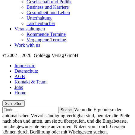
Gesellschaft und Politik
Business und Karriere
Gesundheit und Leben
Unterhaltung
Taschenbücher
Veranstaltungen
Kommende Termine
Vergangene Termine
Work with us
© 2002 – 2026 Goldegg Verlag GmbH
Impressum
Datenschutz
AGB
Kontakt & Team
Jobs
Home
Schließen
Suche
Finde
Wenn die Ergebnisse der
…
automatischen Vervollständigung verfügbar sind, benutze die Pfeile
nach oben und unten, um sie zu überprüfen, und die Eingabetaste,
um die gewünschte Seite aufzurufen. Nutzer von Touch-Geräten
können durch Berührung oder mit Wischgesten suchen.