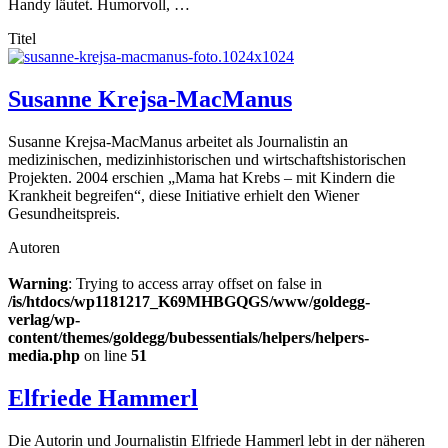
Handy läutet. Humorvoll, …
Titel
Susanne Krejsa-MacManus
Susanne Krejsa-MacManus arbeitet als Journalistin an
medizinischen, medizinhistorischen und wirtschaftshistorischen
Projekten. 2004 erschien „Mama hat Krebs – mit Kindern die
Krankheit begreifen“, diese Initiative erhielt den Wiener
Gesundheitspreis.
Autoren
Warning
: Trying to access array offset on false in
/is/htdocs/wp1181217_K69MHBGQGS/www/goldegg-
verlag/wp-
content/themes/goldegg/bubessentials/helpers/helpers-
media.php
on line
51
Elfriede Hammerl
Die Autorin und Journalistin Elfriede Hammerl lebt in der näheren