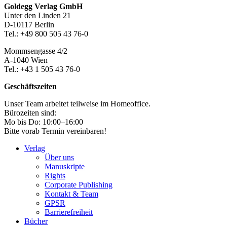
Footer-
Goldegg Verlag GmbH
Unter den Linden 21
Section
D-10117 Berlin
Tel.: +49 800 505 43 76-0
Mommsengasse 4/2
A-1040 Wien
Tel.: +43 1 505 43 76-0
Geschäftszeiten
Unser Team arbeitet teilweise im Homeoffice.
Bürozeiten sind:
Mo bis Do: 10:00–16:00
Bitte vorab Termin vereinbaren!
Verlag
Über uns
Manuskripte
Rights
Corporate Publishing
Kontakt & Team
GPSR
Barrierefreiheit
Bücher