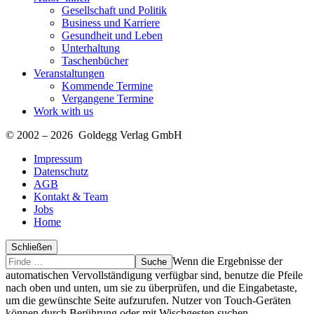
Gesellschaft und Politik
Business und Karriere
Gesundheit und Leben
Unterhaltung
Taschenbücher
Veranstaltungen
Kommende Termine
Vergangene Termine
Work with us
© 2002 – 2026 Goldegg Verlag GmbH
Impressum
Datenschutz
AGB
Kontakt & Team
Jobs
Home
Schließen
Suche
Finde
Wenn die Ergebnisse der
…
automatischen Vervollständigung verfügbar sind, benutze die Pfeile
nach oben und unten, um sie zu überprüfen, und die Eingabetaste,
um die gewünschte Seite aufzurufen. Nutzer von Touch-Geräten
können durch Berührung oder mit Wischgesten suchen.