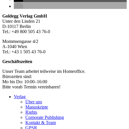
Seitenleiste
Footer-
Goldegg Verlag GmbH
Unter den Linden 21
Section
D-10117 Berlin
Tel.: +49 800 505 43 76-0
Mommsengasse 4/2
A-1040 Wien
Tel.: +43 1 505 43 76-0
Geschäftszeiten
Unser Team arbeitet teilweise im Homeoffice.
Bürozeiten sind:
Mo bis Do: 10:00–16:00
Bitte vorab Termin vereinbaren!
Verlag
Über uns
Manuskripte
Rights
Corporate Publishing
Kontakt & Team
GPSR