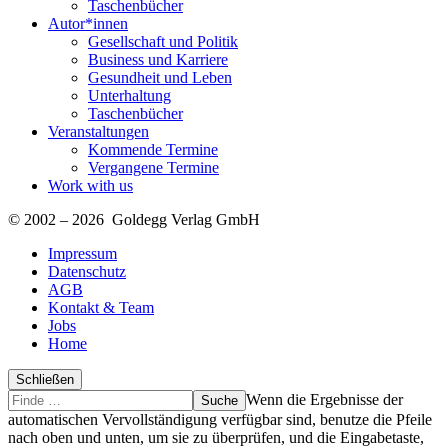
Taschenbücher
Autor*innen
Gesellschaft und Politik
Business und Karriere
Gesundheit und Leben
Unterhaltung
Taschenbücher
Veranstaltungen
Kommende Termine
Vergangene Termine
Work with us
© 2002 – 2026 Goldegg Verlag GmbH
Impressum
Datenschutz
AGB
Kontakt & Team
Jobs
Home
Schließen
Suche
Finde
Wenn die Ergebnisse der
…
automatischen Vervollständigung verfügbar sind, benutze die Pfeile
nach oben und unten, um sie zu überprüfen, und die Eingabetaste,