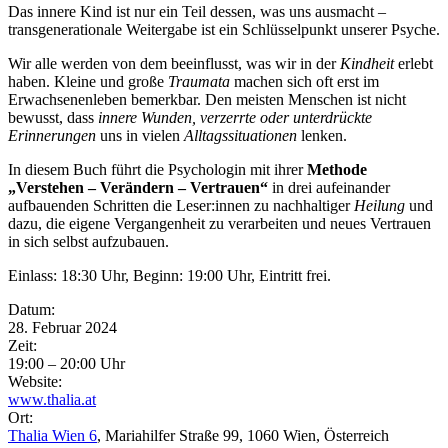
Das innere Kind ist nur ein Teil dessen, was uns ausmacht –
transgenerationale Weitergabe ist ein Schlüsselpunkt unserer Psyche.
Wir alle werden von dem beeinflusst, was wir in der
Kindheit
erlebt
haben. Kleine und große
Traumata
machen sich oft erst im
Erwachsenenleben bemerkbar. Den meisten Menschen ist nicht
bewusst, dass
innere Wunden, verzerrte oder unterdrückte
Erinnerungen
uns in vielen
Alltagssituationen
lenken.
In diesem Buch führt die Psychologin mit ihrer
Methode
„Verstehen – Verändern – Vertrauen“
in drei aufeinander
aufbauenden Schritten die Leser:innen zu nachhaltiger
Heilung
und
dazu, die eigene Vergangenheit zu verarbeiten und neues Vertrauen
in sich selbst aufzubauen.
Einlass: 18:30 Uhr, Beginn: 19:00 Uhr, Eintritt frei.
Eventdetails
Datum:
28. Februar 2024
Zeit:
19:00 – 20:00 Uhr
Website:
www.thalia.at
Ort:
Thalia Wien 6
, Mariahilfer Straße 99
, 1060
Wien
, Österreich