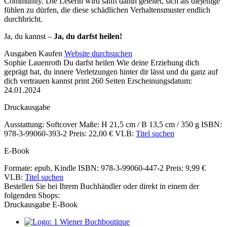
Community. Die Leserin wird sanft dahin geleitet, sich als diejenige
fühlen zu dürfen, die diese schädlichen Verhaltensmuster endlich
durchbricht.
Ja, du kannst –
Ja, du darfst heilen!
Details
Ausgaben
Kaufen
Website durchsuchen
Sophie Lauenroth
Du darfst heilen
Wie deine Erziehung dich
und
geprägt hat, du innere Verletzungen hinter dir lässt und du ganz auf
Inhalte
dich vertrauen kannst
print
260 Seiten
Erscheinungsdatum:
24.01.2024
Druckausgabe
Ausstattung: Softcover
Maße: H 21,5 cm / B 13,5 cm / 350 g
ISBN:
978-3-99060-393-2
Preis: 22,00 €
VLB:
Titel suchen
E-Book
Formate: epub, Kindle
ISBN: 978-3-99060-447-2
Preis: 9,99 €
VLB:
Titel suchen
Bestellen Sie bei Ihrem Buchhändler oder direkt in einem der
folgenden Shops:
Druckausgabe
E-Book