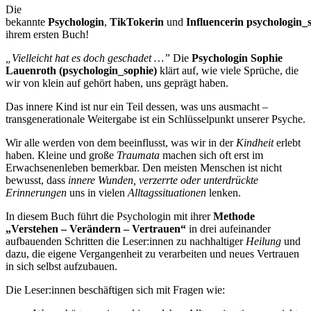
Beschreibung
Die
bekannte
Psychologin
,
TikTokerin
und
Influencerin
psychologin_
ihrem ersten Buch!
„Vielleicht hat es doch geschadet …”
Die
Psychologin Sophie
Lauenroth (psychologin_sophie)
klärt auf, wie viele Sprüche, die
wir von klein auf gehört haben, uns geprägt haben.
Das innere Kind ist nur ein Teil dessen, was uns ausmacht –
transgenerationale Weitergabe ist ein Schlüsselpunkt unserer Psyche.
Wir alle werden von dem beeinflusst, was wir in der
Kindheit
erlebt
haben. Kleine und große
Traumata
machen sich oft erst im
Erwachsenenleben bemerkbar. Den meisten Menschen ist nicht
bewusst, dass
innere Wunden, verzerrte oder unterdrückte
Erinnerungen
uns in vielen
Alltagssituationen
lenken.
In diesem Buch führt die Psychologin mit ihrer
Methode
„Verstehen – Verändern – Vertrauen“
in drei aufeinander
aufbauenden Schritten die Leser:innen zu nachhaltiger
Heilung
und
dazu, die eigene Vergangenheit zu verarbeiten und neues Vertrauen
in sich selbst aufzubauen.
Die Leser:innen beschäftigen sich mit Fragen wie: