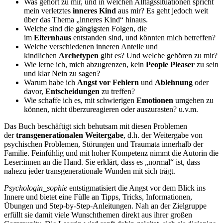
Was gehört zu mir, und in welchen Alltagssituationen spricht
mein verletztes
inneres Kind
aus mir? Es geht jedoch weit
über das Thema „inneres Kind“ hinaus.
Welche sind die gängigsten Folgen, die
im
Elternhaus
entstanden sind, und könnten mich betreffen?
Welche verschiedenen inneren Anteile und
kindlichen
Archetypen
gibt es? Und welche gehören zu mir?
Wie lerne ich, mich abzugrenzen, kein
People Pleaser
zu sein
und klar Nein zu sagen?
Warum habe ich
Angst vor Fehlern
und
Ablehnung
oder
davor,
Entscheidungen
zu treffen?
Wie schaffe ich es, mit schwierigen
Emotionen
umgehen zu
können, nicht überzureagieren oder auszurasten? u.v.m.
Das Buch beschäftigt sich behutsam mit diesen Problemen
der
transgenerationalen Weitergabe
, d.h. der Weitergabe von
psychischen Problemen, Störungen und Traumata innerhalb der
Familie. Feinfühlig und mit hoher Kompetenz nimmt die Autorin die
Leser:innen an die Hand. Sie erklärt, dass es „normal“ ist, dass
nahezu jeder transgenerationale Wunden mit sich trägt.
Psychologin_sophie
entstigmatisiert die Angst vor dem Blick ins
Innere und bietet eine Fülle an Tipps, Tricks, Informationen,
Übungen und Step-by-Step-Anleitungen. Nah an der Zielgruppe
erfüllt sie damit viele Wunschthemen direkt aus ihrer großen