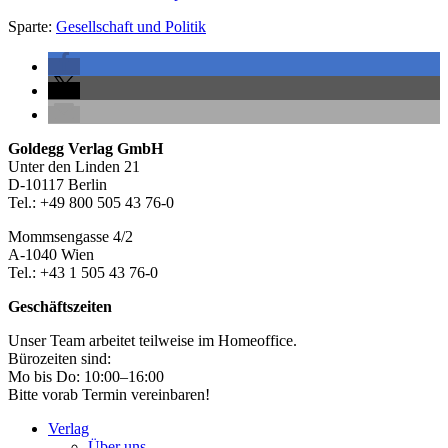
Sparte:
Gesellschaft und Politik
Seitenleiste
Footer-
Goldegg Verlag GmbH
Unter den Linden 21
Section
D-10117 Berlin
Tel.: +49 800 505 43 76-0
Mommsengasse 4/2
A-1040 Wien
Tel.: +43 1 505 43 76-0
Geschäftszeiten
Unser Team arbeitet teilweise im Homeoffice.
Bürozeiten sind:
Mo bis Do: 10:00–16:00
Bitte vorab Termin vereinbaren!
Verlag
Über uns