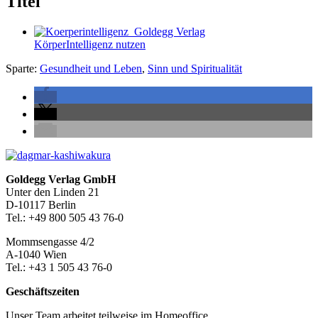
Titel
KörperIntelligenz nutzen
Sparte:
Gesundheit und Leben
,
Sinn und Spiritualität
Seitenleiste
Footer-
Goldegg Verlag GmbH
Unter den Linden 21
Section
D-10117 Berlin
Tel.: +49 800 505 43 76-0
Mommsengasse 4/2
A-1040 Wien
Tel.: +43 1 505 43 76-0
Geschäftszeiten
Unser Team arbeitet teilweise im Homeoffice.