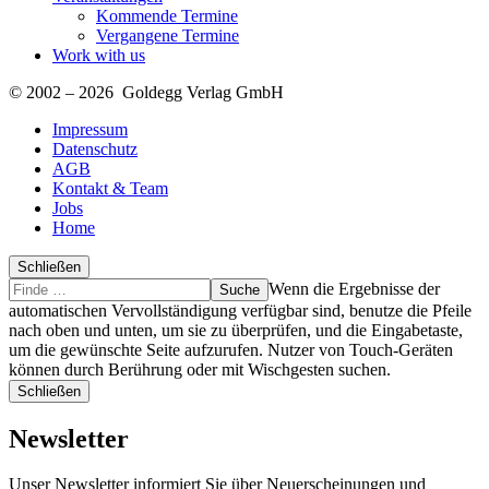
Kommende Termine
Vergangene Termine
Work with us
© 2002 – 2026 Goldegg Verlag GmbH
Impressum
Datenschutz
AGB
Kontakt & Team
Jobs
Home
Schließen
Suche
Finde
Wenn die Ergebnisse der
…
automatischen Vervollständigung verfügbar sind, benutze die Pfeile
nach oben und unten, um sie zu überprüfen, und die Eingabetaste,
um die gewünschte Seite aufzurufen. Nutzer von Touch-Geräten
können durch Berührung oder mit Wischgesten suchen.
Schließen
Newsletter
Unser Newsletter informiert Sie über Neuerscheinungen und