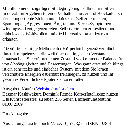
Mithilfe einer einzigartigen Strategie gelingt es Ihnen mit Stress
freudvoll umzugehen störende Verhaltensmuster und Blockaden zu
lösen, angestrebte Ziele binnen kürzester Zeit zu erreichen,
Spannungen, Aggressionen, Ängsten und Stress-Symptomen
wirkungsvoll entgegenzutreten, Selbstvertrauen zu festigen und
mühelos das Wohlwollen und die Unterstützung anderer zu
erlangen.
Die völlig neuartige Methode der KörperIntelligenz® vermittelt
Ihnen Kompetenzen, die weit über den logischen Verstand
hinausgehen. Sie erfahren einen Zustand vollkommener Balance frei
von Abhängigkeiten und Bewertungen. Was ganz erstaunlich klingt,
ist ein sehr reales und einfaches System, mit dem Sie lernen
verschüttete Energien dauerhaft freizulegen, zu nützen und Ihr
gesamtes Persönlichkeitspotenzial zu entfalten.
Details
Ausgaben
Kaufen
Website durchsuchen
Dagmar Kashiwakura Dominik Remde
KörperIntelligenz nutzen
und
Die Kunst stressfrei zu leben
216 Seiten
Erscheinungsdatum:
Inhalte
01.06.2009
Druckausgabe
Ausstattung: Taschenbuch
Maße: 16,5×23,5cm
ISBN: 978-3-