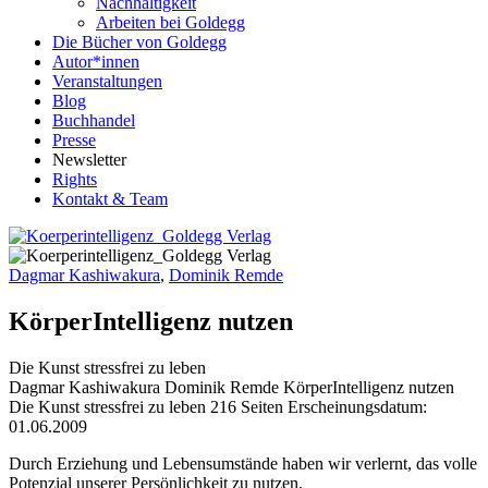
Nachhaltigkeit
Arbeiten bei Goldegg
Die Bücher von Goldegg
Autor*innen
Veranstaltungen
Blog
Buchhandel
Presse
Newsletter
Rights
Kontakt & Team
Dagmar Kashiwakura
,
Dominik Remde
KörperIntelligenz nutzen
Die Kunst stressfrei zu leben
Buchdetails
Dagmar Kashiwakura Dominik Remde
KörperIntelligenz nutzen
Die Kunst stressfrei zu leben
216 Seiten
Erscheinungsdatum:
01.06.2009
Beschreibung
Durch Erziehung und Lebensumstände haben wir verlernt, das volle
Potenzial unserer Persönlichkeit zu nutzen.