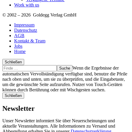
Work with us
© 2002 – 2026 Goldegg Verlag GmbH
Impressum
Datenschutz
AGB
Kontakt & Team
Jobs
Home
Schließen
Suche
Finde
Wenn die Ergebnisse der
…
automatischen Vervollständigung verfügbar sind, benutze die Pfeile
nach oben und unten, um sie zu überprüfen, und die Eingabetaste,
um die gewünschte Seite aufzurufen. Nutzer von Touch-Geräten
können durch Berührung oder mit Wischgesten suchen.
Schließen
Newsletter
Unser Newsletter informiert Sie über Neuerscheinungen und
aktuelle Veranstaltungen. Alle Informationen zu Versand und
Abbestellung erhalten Sie in unserer
Datenschutzerklärung
.