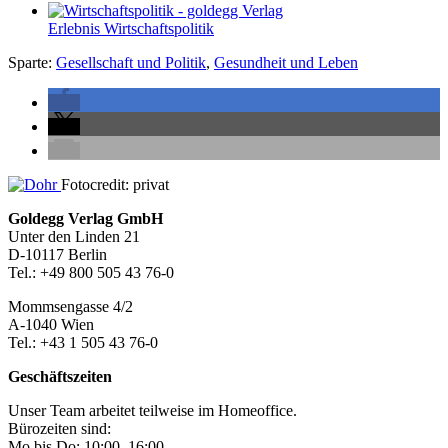
Erlebnis Wirtschaftspolitik
Sparte:
Gesellschaft und Politik
,
Gesundheit und Leben
Seitenleiste
Fotocredit: privat
Footer-
Goldegg Verlag GmbH
Unter den Linden 21
Section
D-10117 Berlin
Tel.: +49 800 505 43 76-0
Mommsengasse 4/2
A-1040 Wien
Tel.: +43 1 505 43 76-0
Geschäftszeiten
Unser Team arbeitet teilweise im Homeoffice.
Bürozeiten sind:
Mo bis Do: 10:00–16:00