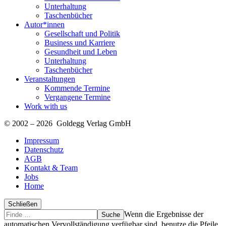
Unterhaltung
Taschenbücher
Autor*innen
Gesellschaft und Politik
Business und Karriere
Gesundheit und Leben
Unterhaltung
Taschenbücher
Veranstaltungen
Kommende Termine
Vergangene Termine
Work with us
© 2002 – 2026 Goldegg Verlag GmbH
Impressum
Datenschutz
AGB
Kontakt & Team
Jobs
Home
Schließen
Suche
Finde
Wenn die Ergebnisse der
…
automatischen Vervollständigung verfügbar sind, benutze die Pfeile