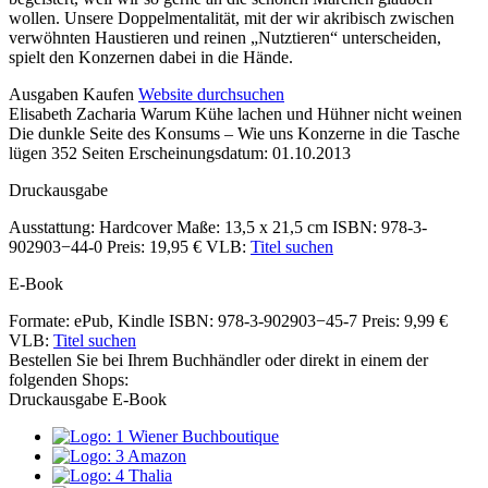
wollen. Unsere Doppelmentalität, mit der wir akribisch zwischen
verwöhnten Haustieren und reinen „Nutztieren“ unterscheiden,
spielt den Konzernen dabei in die Hände.
Details
Ausgaben
Kaufen
Website durchsuchen
Elisabeth Zacharia
Warum Kühe lachen und Hühner nicht weinen
und
Die dunkle Seite des Konsums – Wie uns Konzerne in die Tasche
Inhalte
lügen
352 Seiten
Erscheinungsdatum: 01.10.2013
Druckausgabe
Ausstattung: Hardcover
Maße: 13,5 x 21,5 cm
ISBN: 978-3-
902903−44-0
Preis: 19,95 €
VLB:
Titel suchen
E-Book
Formate: ePub, Kindle
ISBN: 978-3-902903−45-7
Preis: 9,99 €
VLB:
Titel suchen
Bestellen Sie bei Ihrem Buchhändler oder direkt in einem der
folgenden Shops:
Druckausgabe
E-Book