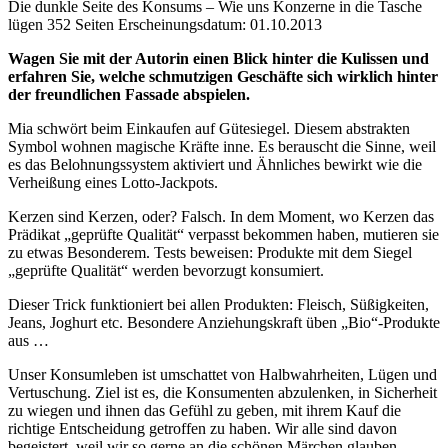
Die dunkle Seite des Konsums – Wie uns Konzerne in die Tasche
lügen
352 Seiten
Erscheinungsdatum: 01.10.2013
Beschreibung
Wagen Sie mit der Autorin einen Blick hinter die Kulissen und
erfahren Sie, welche schmutzigen Geschäfte sich wirklich hinter
der freundlichen Fassade abspielen.
Mia schwört beim Einkaufen auf Gütesiegel. Diesem abstrakten
Symbol wohnen magische Kräfte inne. Es berauscht die Sinne, weil
es das Belohnungssystem aktiviert und Ähnliches bewirkt wie die
Verheißung eines Lotto-Jackpots.
Kerzen sind Kerzen, oder? Falsch. In dem Moment, wo Kerzen das
Prädikat „geprüfte Qualität“ verpasst bekommen haben, mutieren sie
zu etwas Besonderem. Tests beweisen: Produkte mit dem Siegel
„geprüfte Qualität“ werden bevorzugt konsumiert.
Dieser Trick funktioniert bei allen Produkten: Fleisch, Süßigkeiten,
Jeans, Joghurt etc. Besondere Anziehungskraft üben „Bio“-Produkte
aus …
Unser Konsumleben ist umschattet von Halbwahrheiten, Lügen und
Vertuschung. Ziel ist es, die Konsumenten abzulenken, in Sicherheit
zu wiegen und ihnen das Gefühl zu geben, mit ihrem Kauf die
richtige Entscheidung getroffen zu haben. Wir alle sind davon
begeistert, weil wir so gerne an die schönen Märchen glauben