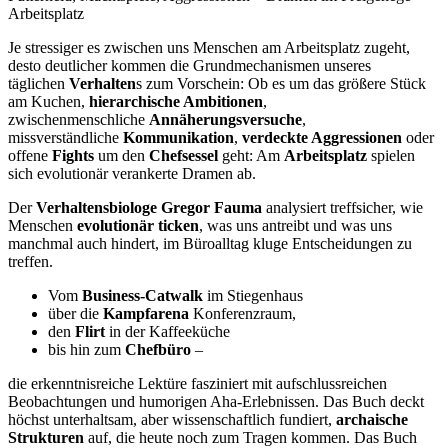
Arbeitsplatz
Je stressiger es zwischen uns Menschen am Arbeitsplatz zugeht,
desto deutlicher kommen die Grundmechanismen unseres
täglichen
Verhalten
s zum Vorschein: Ob es um das größere Stück
am Kuchen,
hierarchische Ambitionen
,
zwischenmenschliche
Annäherungsversuche
,
missverständliche
Kommunikation
,
verdeckte Aggressionen
oder
offene
Fights
um den
Chefsessel
geht: Am
Arbeitsplatz
spielen
sich evolutionär verankerte Dramen ab.
Der
Verhaltensbiologe Gregor Fauma
analysiert treffsicher, wie
Menschen
evolutionär ticken
, was uns antreibt und was uns
manchmal auch hindert, im Büroalltag kluge Entscheidungen zu
treffen.
Vom
Business-Catwalk
im Stiegenhaus
über die
Kampfarena
Konferenzraum,
den
Flirt
in der Kaffeeküche
bis hin zum
Chefbüro
–
die erkenntnisreiche Lektüre fasziniert mit aufschlussreichen
Beobachtungen und humorigen Aha-Erlebnissen. Das Buch deckt
höchst unterhaltsam, aber wissenschaftlich fundiert,
archaische
Strukturen
auf, die heute noch zum Tragen kommen. Das Buch