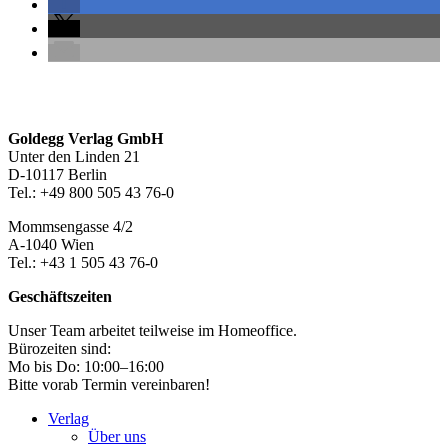
Seitenleiste
Footer-
Goldegg Verlag GmbH
Unter den Linden 21
Section
D-10117 Berlin
Tel.: +49 800 505 43 76-0
Mommsengasse 4/2
A-1040 Wien
Tel.: +43 1 505 43 76-0
Geschäftszeiten
Unser Team arbeitet teilweise im Homeoffice.
Bürozeiten sind:
Mo bis Do: 10:00–16:00
Bitte vorab Termin vereinbaren!
Verlag
Über uns