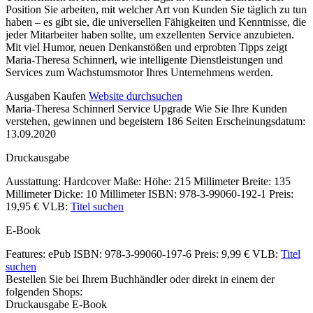
Position Sie arbeiten, mit welcher Art von Kunden Sie täglich zu tun
haben – es gibt sie, die universellen Fähigkeiten und Kenntnisse, die
jeder Mitarbeiter haben sollte, um exzellenten Service anzubieten.
Mit viel Humor, neuen Denkanstößen und erprobten Tipps zeigt
Maria-Theresa Schinnerl, wie intelligente Dienstleistungen und
Services zum Wachstumsmotor Ihres Unternehmens werden.
Details
Ausgaben
Kaufen
Website durchsuchen
Maria-Theresa Schinnerl
Service Upgrade
Wie Sie Ihre Kunden
und
verstehen, gewinnen und begeistern
186 Seiten
Erscheinungsdatum:
Inhalte
13.09.2020
Druckausgabe
Ausstattung: Hardcover
Maße: Höhe: 215 Millimeter Breite: 135
Millimeter Dicke: 10 Millimeter
ISBN: 978-3-99060-192-1
Preis:
19,95 €
VLB:
Titel suchen
E-Book
Features: ePub
ISBN: 978-3-99060-197-6
Preis: 9,99 €
VLB:
Titel
suchen
Bestellen Sie bei Ihrem Buchhändler oder direkt in einem der
folgenden Shops:
Druckausgabe
E-Book