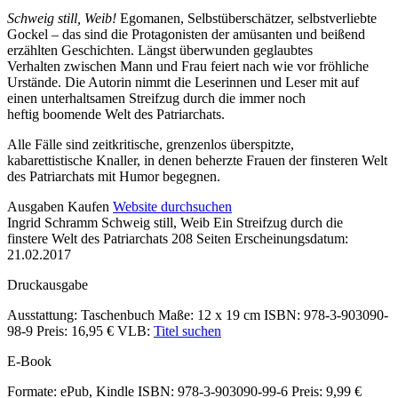
Schweig still, Weib!
Egomanen, Selbstüberschätzer, selbstverliebte
Gockel – das sind die Protagonisten der amüsanten und beißend
erzählten Geschichten. Längst überwunden geglaubtes
Verhalten zwischen Mann und Frau feiert nach wie vor fröhliche
Urstände. Die Autorin nimmt die Leserinnen und Leser mit auf
einen unterhaltsamen Streifzug durch die immer noch
heftig boomende Welt des Patriarchats.
Alle Fälle sind zeitkritische, grenzenlos überspitzte,
kabarettistische Knaller, in denen beherzte Frauen der finsteren Welt
des Patriarchats mit Humor begegnen.
Details
Ausgaben
Kaufen
Website durchsuchen
Ingrid Schramm
Schweig still, Weib
Ein Streifzug durch die
und
finstere Welt des Patriarchats
208 Seiten
Erscheinungsdatum:
Inhalte
21.02.2017
Druckausgabe
Ausstattung: Taschenbuch
Maße: 12 x 19 cm
ISBN: 978-3-903090-
98-9
Preis: 16,95 €
VLB:
Titel suchen
E-Book
Formate: ePub, Kindle
ISBN: 978-3-903090-99-6
Preis: 9,99 €