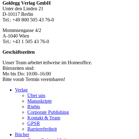
Footer-
Goldegg Verlag GmbH
Unter den Linden 21
Section
D-10117 Berlin
Tel.: +49 800 505 43 76-0
Mommsengasse 4/2
A-1040 Wien
Tel.: +43 1 505 43 76-0
Geschäftszeiten
Unser Team arbeitet teilweise im Homeoffice.
Bürozeiten sind:
Mo bis Do: 10:00–16:00
Bitte vorab Termin vereinbaren!
Verlag
Über uns
Manuskripte
Rights
Corporate Publishing
Kontakt & Team
GPSR
Barrierefreiheit
Bücher