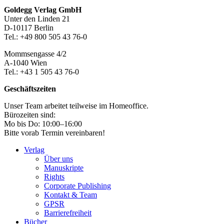
Footer-
Goldegg Verlag GmbH
Unter den Linden 21
Section
D-10117 Berlin
Tel.: +49 800 505 43 76-0
Mommsengasse 4/2
A-1040 Wien
Tel.: +43 1 505 43 76-0
Geschäftszeiten
Unser Team arbeitet teilweise im Homeoffice.
Bürozeiten sind:
Mo bis Do: 10:00–16:00
Bitte vorab Termin vereinbaren!
Verlag
Über uns
Manuskripte
Rights
Corporate Publishing
Kontakt & Team
GPSR
Barrierefreiheit
Bücher