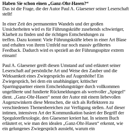
Haben Sie schon einen „Ganz-Ohr-Hasen?“
Das ist die Frage, die der Autor Paul A. Glaesener seiner Leserschaft
stellt!
In einer Zeit des permanenten Wandels und der großen
Unsicherheiten wird es für Führungskräfte zusehends schwieriger,
Klarheit zu finden und die richtigen Entscheidungen zu
treffen. Dazu kommt: Viele Führungskräfte leben in einer Art Blase
und erhalten von ihrem Umfeld nur noch massiv gefiltertes
Feedback. Dadurch wird es speziell an der Führungsspitze extrem
einsam!
Paul A. Glaesener greift diesen Umstand auf und erläutert seiner
Leserschaft auf persönliche Art und Weise den Zauber und die
Wirksamkeit eines Zwiegesprächs auf Augenhöhe! Ein
Zwiegespräch, bei dem ein unabhängiger, kritischer
Sparringspartner einem Entscheidungsträger durch vollkommen
ungefilterte und fundierte Rückmeldungen als wertvoller „Spiegel“
dient. „Ganz-Ohr-Hasen“ nennt der Autor mit einem liebevollen
Augenzwinkern diese Menschen, die sich als Reflektoren zu
verschiedenen Themenbereichen zur Verfügung stellen. Auf dieser
intimen, intensiven Art der Kommunikation basiert der Begriff der
Speguloreflexologie, den Glaesener kreiert hat. In seinem Buch
erläutert er, wie man den idealen „Ganz-Ohr-Hasen“ erkennt, wie
ein gelungenes Zwiegespräch aussieht, warum ein