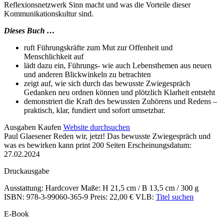
Reflexionsnetzwerk Sinn macht und was die Vorteile dieser
Kommunikationskultur sind.
Dieses Buch …
ruft Führungskräfte zum Mut zur Offenheit und
Menschlichkeit auf
lädt dazu ein, Führungs- wie auch Lebensthemen aus neuen
und anderen Blickwinkeln zu betrachten
zeigt auf, wie sich durch das bewusste Zwiegespräch
Gedanken neu ordnen können und plötzlich Klarheit entsteht
demonstriert die Kraft des bewussten Zuhörens und Redens –
praktisch, klar, fundiert und sofort umsetzbar.
Details
Ausgaben
Kaufen
Website durchsuchen
Paul Glaesener
Reden wir, jetzt!
Das bewusste Zwiegespräch und
und
was es bewirken kann
print
200 Seiten
Erscheinungsdatum:
Inhalte
27.02.2024
Druckausgabe
Ausstattung: Hardcover
Maße: H 21,5 cm / B 13,5 cm / 300 g
ISBN: 978-3-99060-365-9
Preis: 22,00 €
VLB:
Titel suchen
E-Book