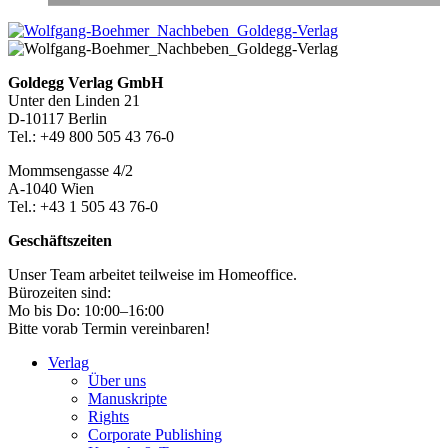
Seitenleiste
Footer-
Goldegg Verlag GmbH
Unter den Linden 21
Section
D-10117 Berlin
Tel.: +49 800 505 43 76-0
Mommsengasse 4/2
A-1040 Wien
Tel.: +43 1 505 43 76-0
Geschäftszeiten
Unser Team arbeitet teilweise im Homeoffice.
Bürozeiten sind:
Mo bis Do: 10:00–16:00
Bitte vorab Termin vereinbaren!
Verlag
Über uns
Manuskripte
Rights
Corporate Publishing