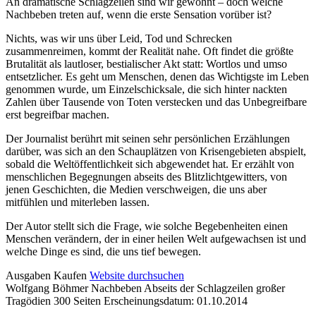
An dramatische Schlagzeilen sind wir gewöhnt – doch welche
Nachbeben treten auf, wenn die erste Sensation vorüber ist?
Nichts, was wir uns über Leid, Tod und Schrecken
zusammenreimen, kommt der Realität nahe. Oft findet die größte
Brutalität als lautloser, bestialischer Akt statt: Wortlos und umso
entsetzlicher. Es geht um Menschen, denen das Wichtigste im Leben
genommen wurde, um Einzelschicksale, die sich hinter nackten
Zahlen über Tausende von Toten verstecken und das Unbegreifbare
erst begreifbar machen.
Der Journalist berührt mit seinen sehr persönlichen Erzählungen
darüber, was sich an den Schauplätzen von Krisengebieten abspielt,
sobald die Weltöffentlichkeit sich abgewendet hat. Er erzählt von
menschlichen Begegnungen abseits des Blitzlichtgewitters, von
jenen Geschichten, die Medien verschweigen, die uns aber
mitfühlen und miterleben lassen.
Der Autor stellt sich die Frage, wie solche Begebenheiten einen
Menschen verändern, der in einer heilen Welt aufgewachsen ist und
welche Dinge es sind, die uns tief bewegen.
Details
Ausgaben
Kaufen
Website durchsuchen
Wolfgang Böhmer
Nachbeben
Abseits der Schlagzeilen großer
und
Tragödien
300 Seiten
Erscheinungsdatum: 01.10.2014