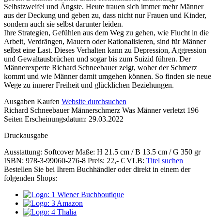
Selbstzweifel und Ängste. Heute trauen sich immer mehr Männer
aus der Deckung und geben zu, dass nicht nur Frauen und Kinder,
sondern auch sie selbst darunter leiden.
Ihre Strategien, Gefühlen aus dem Weg zu gehen, wie Flucht in die
Arbeit, Verdrängen, Mauern oder Rationalisieren, sind für Männer
selbst eine Last. Dieses Verhalten kann zu Depression, Aggression
und Gewaltausbrüchen und sogar bis zum Suizid führen. Der
Männerexperte Richard Schneebauer zeigt, woher der Schmerz
kommt und wie Männer damit umgehen können. So finden sie neue
Wege zu innerer Freiheit und glücklichen Beziehungen.
Details
Ausgaben
Kaufen
Website durchsuchen
Richard Schneebauer
Männerschmerz
Was Männer verletzt
196
und
Seiten
Erscheinungsdatum: 29.03.2022
Inhalte
Druckausgabe
Ausstattung: Softcover
Maße: H 21.5 cm / B 13.5 cm / G 350 gr
ISBN: 978-3-99060-276-8
Preis: 22,- €
VLB:
Titel suchen
Bestellen Sie bei Ihrem Buchhändler oder direkt in einem der
folgenden Shops: