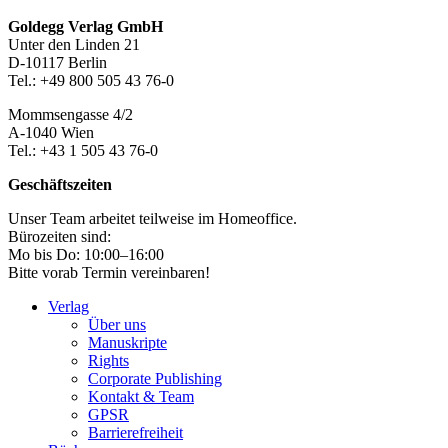
Footer-
Goldegg Verlag GmbH
Unter den Linden 21
Section
D-10117 Berlin
Tel.: +49 800 505 43 76-0
Mommsengasse 4/2
A-1040 Wien
Tel.: +43 1 505 43 76-0
Geschäftszeiten
Unser Team arbeitet teilweise im Homeoffice.
Bürozeiten sind:
Mo bis Do: 10:00–16:00
Bitte vorab Termin vereinbaren!
Verlag
Über uns
Manuskripte
Rights
Corporate Publishing
Kontakt & Team
GPSR
Barrierefreiheit